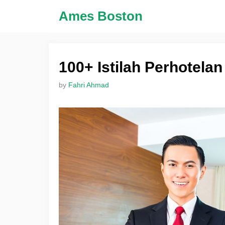
Skip
Ames Boston
to
content
100+ Istilah Perhotela
by
Fahri Ahmad