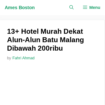
Skip
Ames Boston
Menu
to
content
13+ Hotel Murah Dekat
Alun-Alun Batu Malang
Dibawah 200ribu
by
Fahri Ahmad