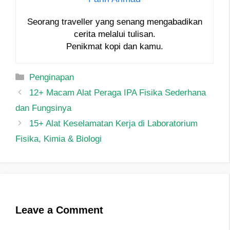
Seorang traveller yang senang mengabadikan
cerita melalui tulisan.
Penikmat kopi dan kamu.
Categories
Penginapan
Post
12+ Macam Alat Peraga IPA Fisika Sederhana
navigation
dan Fungsinya
15+ Alat Keselamatan Kerja di Laboratorium
Fisika, Kimia & Biologi
Leave a Comment