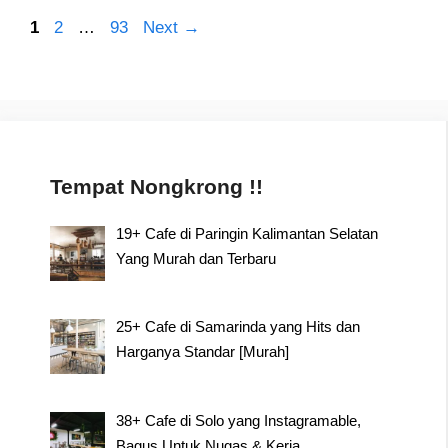
Post
Page
Page
Page
1
2
…
93
Next
→
navigation
Tempat Nongkrong !!
19+ Cafe di Paringin Kalimantan Selatan
Yang Murah dan Terbaru
25+ Cafe di Samarinda yang Hits dan
Harganya Standar [Murah]
38+ Cafe di Solo yang Instagramable,
Bagus Untuk Nugas & Kerja