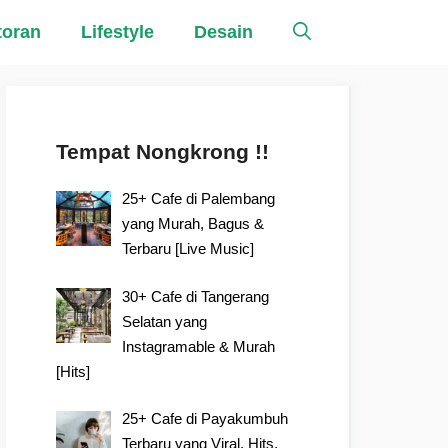
toran
Lifestyle
Desain
Tempat Nongkrong !!
25+ Cafe di Palembang
yang Murah, Bagus &
Terbaru [Live Music]
30+ Cafe di Tangerang
Selatan yang
Instagramable & Murah
[Hits]
25+ Cafe di Payakumbuh
Terbaru yang Viral, Hits,