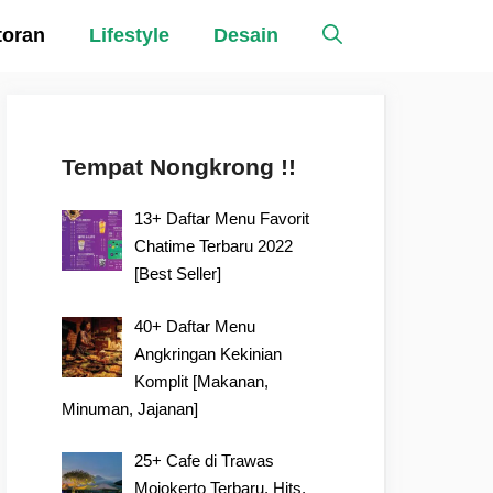
toran
Lifestyle
Desain
Tempat Nongkrong !!
13+ Daftar Menu Favorit
Chatime Terbaru 2022
[Best Seller]
40+ Daftar Menu
Angkringan Kekinian
Komplit [Makanan,
Minuman, Jajanan]
25+ Cafe di Trawas
Mojokerto Terbaru, Hits,