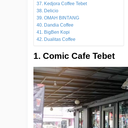
37. Kedjora Coffee Tebet
38. Delicio
39. OMAH BINTANG
40. Dandia Coffee
41. BigBen Kopi
42. Dualitas Coffee
1. Comic Cafe Tebet