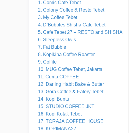
1. Comic Cafe Tebet
2. Colony Coffee & Resto Tebet
3. My Coffee Tebet
4. D’Bubbles Shisha Cafe Tebet
5. Cafe Tebet 27 – RESTO and SHISHA
6. Sleepless Owls
7. Fat Bubble
8. Kopikina Coffee Roaster
9. Coffite
10. MUG Coffee Tebet, Jakarta
11. Cerita COFFEE
12. Darling Habit Bake & Butter
13. Gora Coffee & Eatery Tebet
14. Kopi Buntu
15. STUDIO COFFEE JKT
16. Kopi Kotak Tebet
17. TORAJA COFFEE HOUSE
18. KOPIMANA27