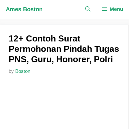
Skip
Ames Boston
Menu
to
content
12+ Contoh Surat
Permohonan Pindah Tugas
PNS, Guru, Honorer, Polri
by
Boston