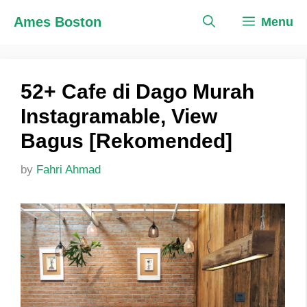
Skip
Ames Boston
Menu
to
content
52+ Cafe di Dago Murah
Instagramable, View
Bagus [Rekomended]
by
Fahri Ahmad