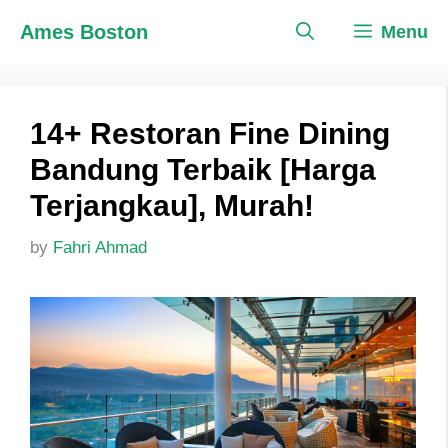
Skip
Ames Boston
Menu
to
content
14+ Restoran Fine Dining
Bandung Terbaik [Harga
Terjangkau], Murah!
by
Fahri Ahmad