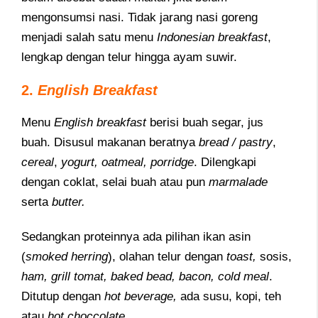
mengonsumsi nasi. Tidak jarang nasi goreng
menjadi salah satu menu
Indonesian breakfast
,
lengkap dengan telur hingga ayam suwir.
2.
English Breakfast
Menu
English breakfast
berisi buah segar, jus
buah. Disusul makanan beratnya
bread / pastry
,
cereal
,
yogurt, oatmeal, porridge
. Dilengkapi
dengan coklat, selai buah atau pun
marmalade
serta
butter.
Sedangkan proteinnya ada pilihan ikan asin
(
smoked herring
), olahan telur dengan
toast,
sosis,
ham, grill tomat, baked bead, bacon, cold meal
.
Ditutup dengan
hot beverage,
ada susu, kopi, teh
atau
hot choccolate
.