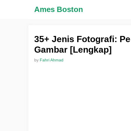
Skip
Ames Boston
to
content
35+ Jenis Fotografi: P
Gambar [Lengkap]
by
Fahri Ahmad