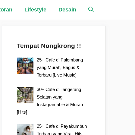
toran
Lifestyle
Desain
Tempat Nongkrong !!
25+ Cafe di Palembang
yang Murah, Bagus &
Terbaru [Live Music]
30+ Cafe di Tangerang
Selatan yang
Instagramable & Murah
[Hits]
25+ Cafe di Payakumbuh
Terbaru yang Viral, Hits,