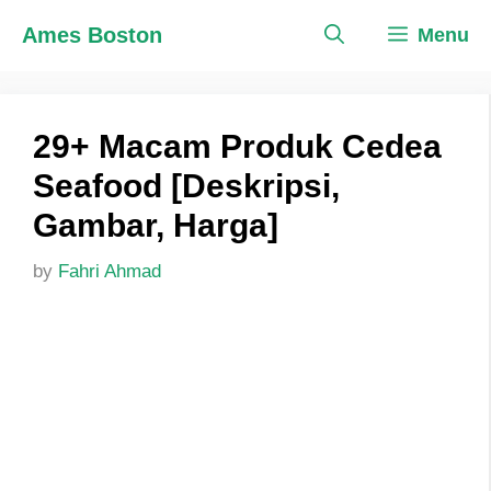
Skip
Ames Boston
Menu
to
content
29+ Macam Produk Cedea
Seafood [Deskripsi,
Gambar, Harga]
by
Fahri Ahmad