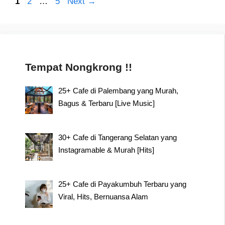
Post
Page
Page
Page
1
2
…
5
Next
→
navigation
Tempat Nongkrong !!
25+ Cafe di Palembang yang Murah,
Bagus & Terbaru [Live Music]
30+ Cafe di Tangerang Selatan yang
Instagramable & Murah [Hits]
25+ Cafe di Payakumbuh Terbaru yang
Viral, Hits, Bernuansa Alam