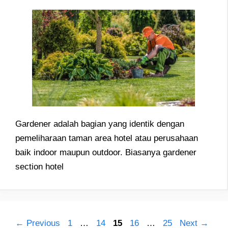
Gardener adalah bagian yang identik dengan
pemeliharaan taman area hotel atau perusahaan
baik indoor maupun outdoor. Biasanya gardener
section hotel
Page
Page
Page
Page
Page
←
Previous
1
…
14
15
16
…
25
Next
→