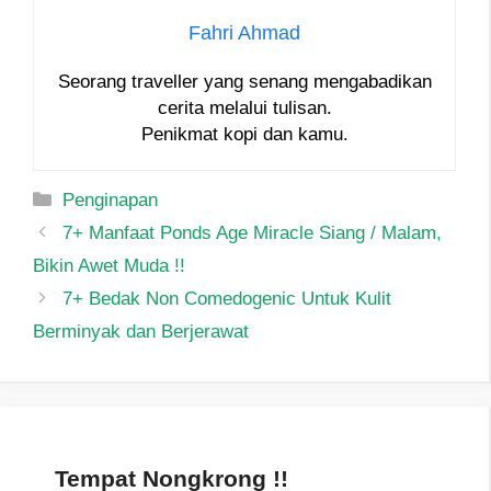
Fahri Ahmad
Seorang traveller yang senang mengabadikan
cerita melalui tulisan.
Penikmat kopi dan kamu.
Categories
Penginapan
7+ Manfaat Ponds Age Miracle Siang / Malam,
Bikin Awet Muda !!
7+ Bedak Non Comedogenic Untuk Kulit
Berminyak dan Berjerawat
Tempat Nongkrong !!