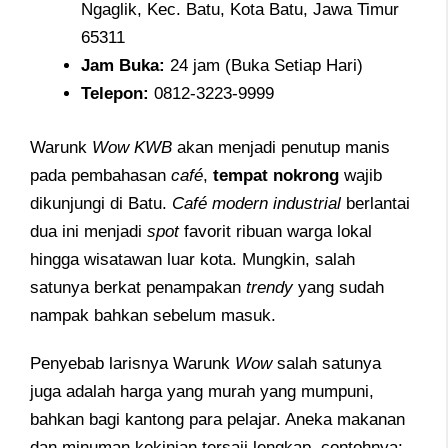
Ngaglik, Kec. Batu, Kota Batu, Jawa Timur
65311
Jam
Buka:
24 jam (Buka Setiap Hari)
Telepon
:
0812-3223-9999
Warunk
Wow KWB
akan menjadi penutup manis
pada pembahasan
café
,
tempat nokrong
wajib
dikunjungi di Batu.
Café modern industrial
berlantai
dua ini menjadi
spot
favorit ribuan warga lokal
hingga wisatawan luar kota. Mungkin, salah
satunya berkat penampakan
trendy
yang sudah
nampak bahkan sebelum masuk.
Penyebab larisnya Warunk
Wow
salah satunya
juga adalah harga yang murah yang mumpuni,
bahkan bagi kantong para pelajar. Aneka makanan
dan minuman kekinian tersaji lengkap, contohnya: