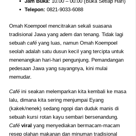
Jam
Buka:
10.00 – 00.00 (Buka Setiap Hari)
Telepon
:
0821-9033-6088
Omah Koempoel mencitrakan sekali suasana
tradisional Jawa yang adem dan tenang. Tidak lagi
sebuah
café
yang luas, namun Omah Koempoel
seolah adalah satu dusun kecil yang tercipta untuk
menenangkan hari-hari pengunjung. Pemandangan
pedesaan Jawa yang sayangnya, kini mulai
memudar.
Café
ini seakan melemparkan kita kembali ke masa
lalu, dimana kita sering menjumpai Eyang
(kakek/nenek) sedang ngopi dan duduk manis di
sebuah kursi rotan kayu sembari bersenandung
.
Café
viral
yang menyediakan bermacam-macam
resep olahan makanan dan minuman tradisional