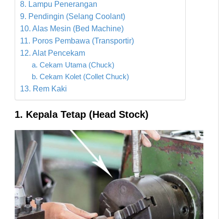
8. Lampu Penerangan
9. Pendingin (Selang Coolant)
10. Alas Mesin (Bed Machine)
11. Poros Pembawa (Transportir)
12. Alat Pencekam
a. Cekam Utama (Chuck)
b. Cekam Kolet (Collet Chuck)
13. Rem Kaki
1. Kepala Tetap (Head Stock)