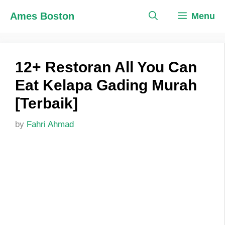
Skip
Ames Boston
Menu
to
content
12+ Restoran All You Can
Eat Kelapa Gading Murah
[Terbaik]
by
Fahri Ahmad