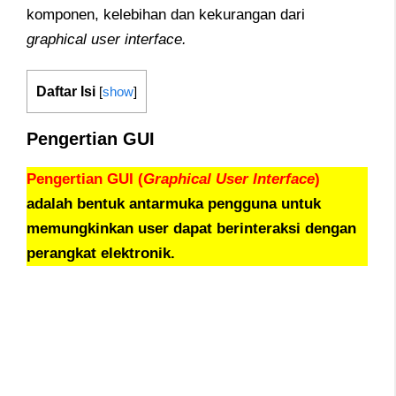
komponen, kelebihan dan kekurangan dari
graphical user interface.
Daftar Isi
[
show
]
Pengertian GUI
Pengertian GUI (
Graphical User Interface
)
adalah bentuk antarmuka pengguna untuk
memungkinkan user dapat berinteraksi dengan
perangkat elektronik.