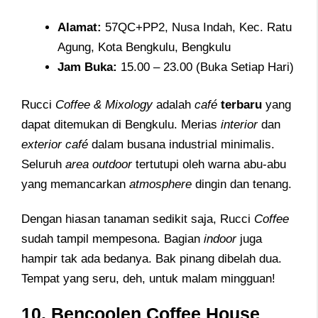
Alamat
:
57QC+PP2, Nusa Indah, Kec. Ratu
Agung, Kota Bengkulu, Bengkulu
Jam
Buka:
15.00 – 23.00 (Buka Setiap Hari)
Rucci
Coffee & Mixology
adalah
café
terbaru
yang
dapat ditemukan di Bengkulu. Merias
interior
dan
exterior café
dalam busana industrial minimalis.
Seluruh
area outdoor
tertutupi oleh warna abu-abu
yang memancarkan
atmosphere
dingin dan tenang.
Dengan hiasan tanaman sedikit saja, Rucci
Coffee
sudah tampil mempesona. Bagian
indoor
juga
hampir tak ada bedanya. Bak pinang dibelah dua.
Tempat yang seru, deh, untuk malam mingguan!
10. Bencoolen Coffee House