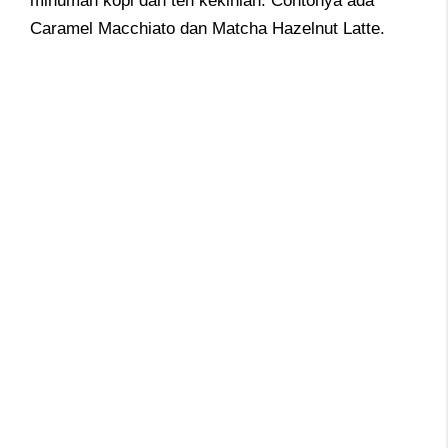
minuman kopi dan teh kekinian. Contonya ada
Caramel Macchiato dan Matcha Hazelnut Latte.