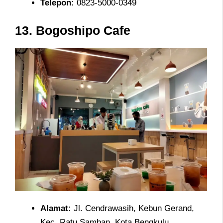
Telepon
:
0823-5000-0349
13.
Bogoshipo Cafe
Alamat
:
Jl. Cendrawasih, Kebun Gerand,
Kec. Ratu Samban, Kota Bengkulu,