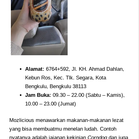
Alamat
:
6764+592, Jl. KH. Ahmad Dahlan,
Kebun Ros, Kec. Tlk. Segara, Kota
Bengkulu, Bengkulu 38113
Jam
Buka:
09.30 – 22.00 (Sabtu – Kamis),
10.00 – 23.00 (Jumat)
Mozlicious menawarkan makanan-makanan lezat
yang bisa membuatmu menelan ludah. Contoh
nyatanya adalah jajanan kekinian
Corndog
dan juga