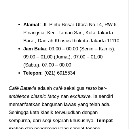
Alamat
:
Jl. Pintu Besar Utara No.14, RW.6,
Pinangsia, Kec. Taman Sari, Kota Jakarta
Barat, Daerah Khusus Ibukota Jakarta 11110
Jam
Buka:
09.00 – 00.00 (Senin – Kamis),
09.00 – 01.00 (Jumat), 07.00 – 01.00
(Sabtu), 07.00 – 00.00
Telepon
:
(021) 6915534
Café Batavia
adalah
café
sekaligus
resto
ber-
ambience
classic fanc
y nan
exclusive
. Ia sendiri
memanfaatkan bangunan lawas yang telah ada.
Sehingga kata klasik terwujudkan dengan
sempurna, dari segi sejarah khususnya.
Tempat
makan
dan nongkrong yang sangat tenang.