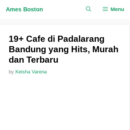
Skip
Ames Boston
Menu
to
content
19+ Cafe di Padalarang
Bandung yang Hits, Murah
dan Terbaru
by
Keisha Varena