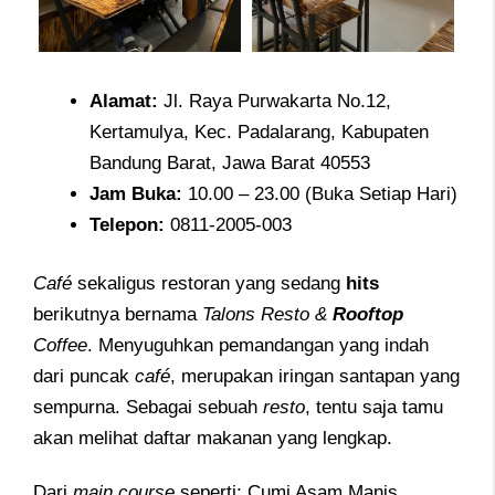
Alamat:
Jl. Raya Purwakarta No.12,
Kertamulya, Kec. Padalarang, Kabupaten
Bandung Barat, Jawa Barat 40553
Jam
Buka:
10.00 – 23.00 (Buka Setiap Hari)
Telepon:
0811-2005-003
Café
sekaligus restoran yang sedang
hits
berikutnya bernama
Talons Resto &
Rooftop
Coffee
. Menyuguhkan pemandangan yang indah
dari puncak
café
, merupakan iringan santapan yang
sempurna. Sebagai sebuah
resto
, tentu saja tamu
akan melihat daftar makanan yang lengkap.
Dari
main course
seperti: Cumi Asam Manis,