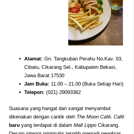
Alamat
:
Gn. Tangkuban Perahu No.Kav. 03,
Cibatu, Cikarang Sel., Kabupaten Bekasi,
Jawa Barat 17530
Jam
Buka:
11.00 – 21.00 (Buka Setiap Hari)
Telepon
:
(021) 29093362
Suasana yang hangat dan sangat menyambut
dikenakan dengan cantik oleh
The Moon Café
.
Café
baru
yang terdapat di dalam
Mall Lippo
Cikarang.
Desain
interior
minimalis terpilih menjadi penghias