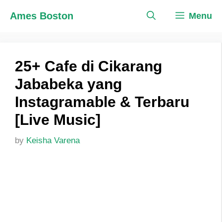
Skip
Ames Boston
Menu
to
content
25+ Cafe di Cikarang
Jababeka yang
Instagramable & Terbaru
[Live Music]
by
Keisha Varena