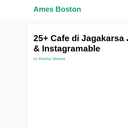
Skip
Ames Boston
to
content
25+ Cafe di Jagakarsa
& Instagramable
by
Keisha Varena