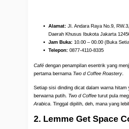
Alamat:
Jl. Andara Raya No.9, RW.3,
Daerah Khusus Ibukota Jakarta 1245
Jam
Buka:
10.00 – 00.00 (Buka Setia
Telepon:
0877-4110-8335
Café
dengan penampilan esentrik yang men
pertama bernama
Two d Coffee Roastery
.
Setiap sisi dinding dicat dalam warna hita
berwarna putih.
Two d Coffee
turut pula megh
Arabica
. Tinggal dipilih, deh, mana yang le
2. Lemme Get Space C