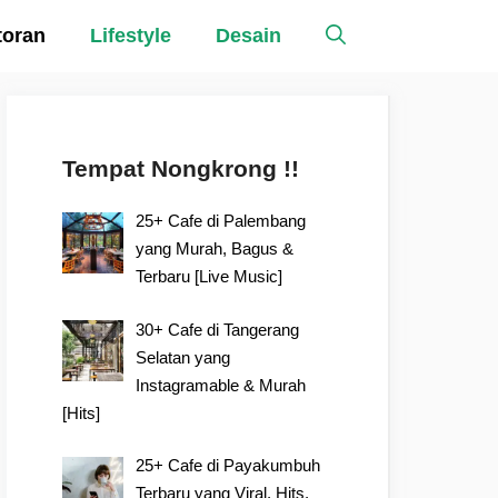
toran
Lifestyle
Desain
Tempat Nongkrong !!
25+ Cafe di Palembang
yang Murah, Bagus &
Terbaru [Live Music]
30+ Cafe di Tangerang
Selatan yang
Instagramable & Murah
[Hits]
25+ Cafe di Payakumbuh
Terbaru yang Viral, Hits,