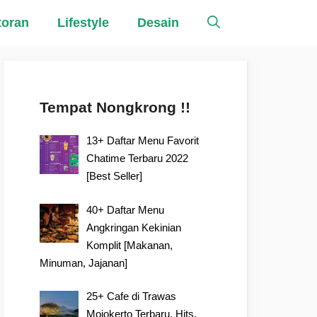
toran
Lifestyle
Desain
Tempat Nongkrong !!
13+ Daftar Menu Favorit
Chatime Terbaru 2022
[Best Seller]
40+ Daftar Menu
Angkringan Kekinian
Komplit [Makanan,
Minuman, Jajanan]
25+ Cafe di Trawas
Mojokerto Terbaru, Hits,