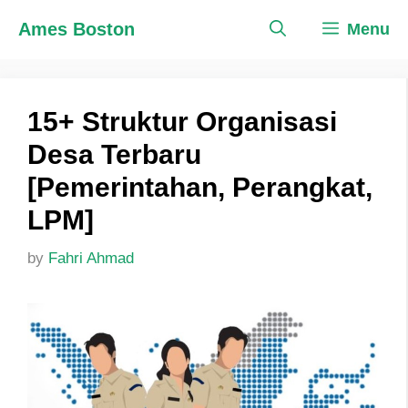
Skip
Ames Boston
Menu
to
content
15+ Struktur Organisasi
Desa Terbaru
[Pemerintahan, Perangkat,
LPM]
by
Fahri Ahmad