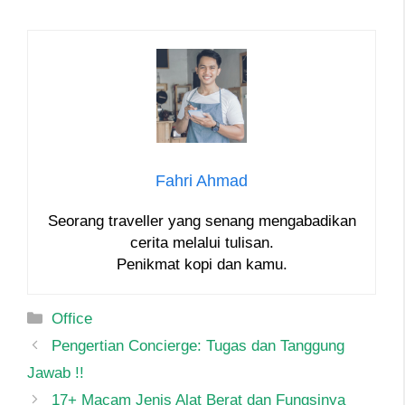
Fahri Ahmad
Seorang traveller yang senang mengabadikan
cerita melalui tulisan.
Penikmat kopi dan kamu.
Categories
Office
Post
Pengertian Concierge: Tugas dan Tanggung
navigation
Jawab !!
17+ Macam Jenis Alat Berat dan Fungsinya