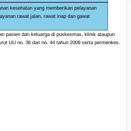
yanan kesehatan yang memberikan pelayanan
yanan rawat jalan, rawat inap dan gawat
an pasien dan keluarga di puskesmas, klinik ataupun
urut UU no. 36 dan no. 44 tahun 2009 serta permenkes.