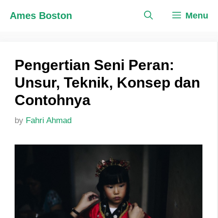
Skip
Ames Boston
Menu
to
content
Pengertian Seni Peran:
Unsur, Teknik, Konsep dan
Contohnya
by
Fahri Ahmad