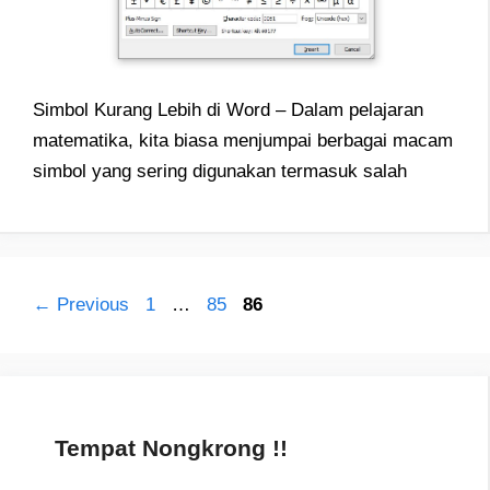
Simbol Kurang Lebih di Word – Dalam pelajaran
matematika, kita biasa menjumpai berbagai macam
simbol yang sering digunakan termasuk salah
Post
Page
Page
Page
←
Previous
1
…
85
86
navigation
Tempat Nongkrong !!