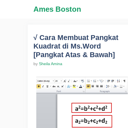
Skip
Ames Boston
to
content
√ Cara Membuat Pangkat
Kuadrat di Ms.Word
[Pangkat Atas & Bawah]
by
Sheila Amina