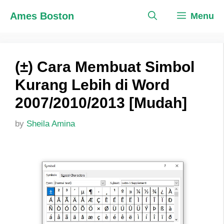
Skip
Ames Boston
Menu
to
content
(±) Cara Membuat Simbol
Kurang Lebih di Word
2007/2010/2013 [Mudah]
by
Sheila Amina