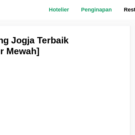
Hotelier
Penginapan
Res
ng Jogja Terbaik
er Mewah]