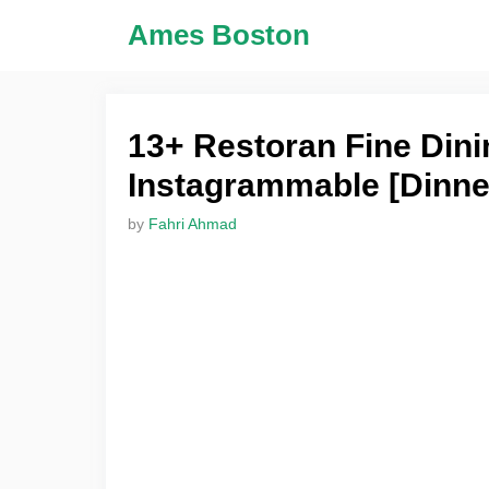
Skip
Ames Boston
to
content
13+ Restoran Fine Dini
Instagrammable [Dinn
by
Fahri Ahmad