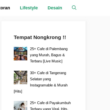
toran
Lifestyle
Desain
Tempat Nongkrong !!
25+ Cafe di Palembang
yang Murah, Bagus &
Terbaru [Live Music]
30+ Cafe di Tangerang
Selatan yang
Instagramable & Murah
[Hits]
25+ Cafe di Payakumbuh
Terbaru yang Viral, Hits,