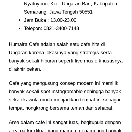
Nyatnyono, Kec. Ungaran Bar., Kabupaten
Semarang, Jawa Tengah 50551
Jam Buka : 13.00-23.00
Telepon: 0821-3400-7148
Humaira Cafe adalah salah satu cafe hits di
Ungaran karena lokasinya yang strategis serta
banyak sekali hiburan seperti live music khususnya
di akhir pekan.
Cafe yang mengusung konsep modern ini memiliki
banyak sekali spot instagramable sehingga banyak
sekali kawula muda menjadikan tempat ini sebagai
tempat nongkrong bersama teman dan sahabat.
Area dalam cafe ini sangat luas, begitupula dengan
area parkir diluar yang mampu menampung banyak