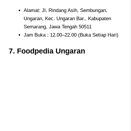
Alamat: Jl. Rindang Asih, Sembungan,
Ungaran, Kec. Ungaran Bar., Kabupaten
Semarang, Jawa Tengah 50511
Jam Buka : 12.00–22.00 (Buka Setiap Hari)
7. Foodpedia Ungaran