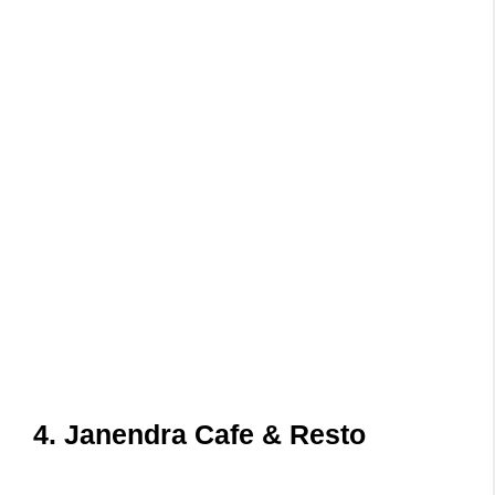
4. Janendra Cafe & Resto