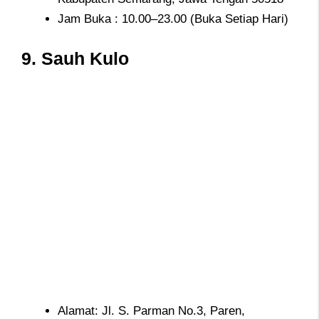
Jam Buka : 10.00–23.00 (Buka Setiap Hari)
9. Sauh Kulo
Alamat: Jl. S. Parman No.3, Paren,