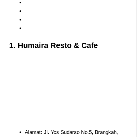
1. Humaira Resto & Cafe
Alamat: Jl. Yos Sudarso No.5, Brangkah,