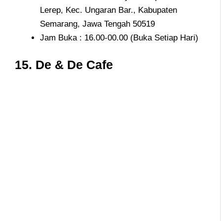
Lerep, Kec. Ungaran Bar., Kabupaten
Semarang, Jawa Tengah 50519
Jam Buka : 16.00-00.00 (Buka Setiap Hari)
15. De & De Cafe