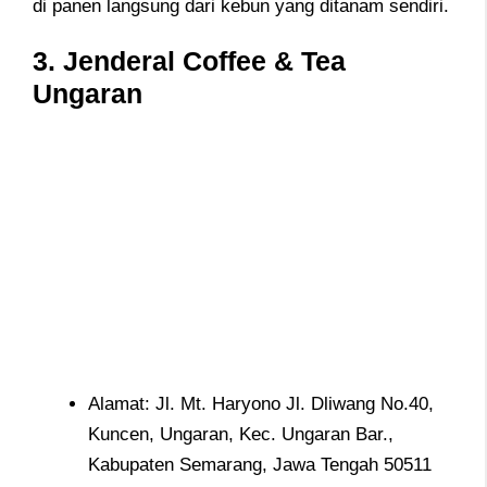
di panen langsung dari kebun yang ditanam sendiri.
3. Jenderal Coffee & Tea
Ungaran
Alamat: Jl. Mt. Haryono Jl. Dliwang No.40,
Kuncen, Ungaran, Kec. Ungaran Bar.,
Kabupaten Semarang, Jawa Tengah 50511