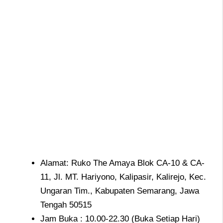
Alamat: Ruko The Amaya Blok CA-10 & CA-
11, Jl. MT. Hariyono, Kalipasir, Kalirejo, Kec.
Ungaran Tim., Kabupaten Semarang, Jawa
Tengah 50515
Jam Buka : 10.00-22.30 (Buka Setiap Hari)