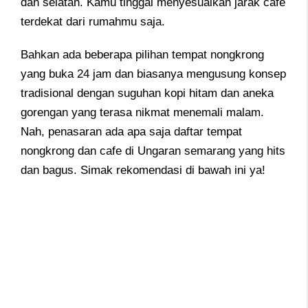
dan selatan. Kamu tinggal menyesuaikan jarak cafe
terdekat dari rumahmu saja.
Bahkan ada beberapa pilihan tempat nongkrong
yang buka 24 jam dan biasanya mengusung konsep
tradisional dengan suguhan kopi hitam dan aneka
gorengan yang terasa nikmat menemali malam.
Nah, penasaran ada apa saja daftar tempat
nongkrong dan cafe di Ungaran semarang yang hits
dan bagus. Simak rekomendasi di bawah ini ya!