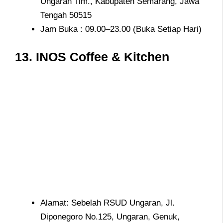
Ungaran Tim., Kabupaten Semarang, Jawa
Tengah 50515
Jam Buka : 09.00–23.00 (Buka Setiap Hari)
13. INOS Coffee & Kitchen
Alamat: Sebelah RSUD Ungaran, Jl.
Diponegoro No.125, Ungaran, Genuk,