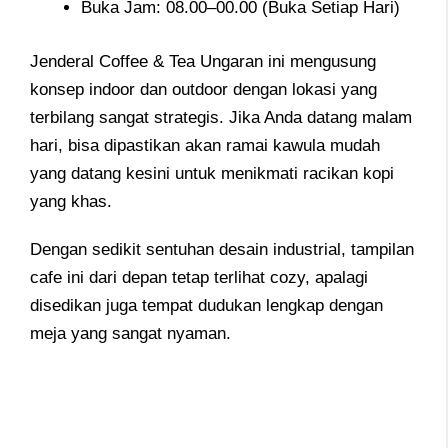
Buka Jam: 08.00–00.00 (Buka Setiap Hari)
Jenderal Coffee & Tea Ungaran ini mengusung
konsep indoor dan outdoor dengan lokasi yang
terbilang sangat strategis. Jika Anda datang malam
hari, bisa dipastikan akan ramai kawula mudah
yang datang kesini untuk menikmati racikan kopi
yang khas.
Dengan sedikit sentuhan desain industrial, tampilan
cafe ini dari depan tetap terlihat cozy, apalagi
disedikan juga tempat dudukan lengkap dengan
meja yang sangat nyaman.