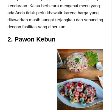
kendaraan. Kalau berbicara mengenai menu yang
ada Anda tidak perlu khawatir karena harga yang
ditawarkan masih sangat terjangkau dan sebanding
dengan fasilitas yang diberikan.
2. Pawon Kebun