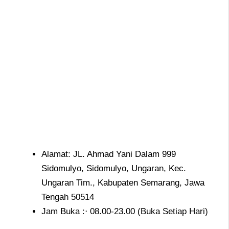
Alamat: JL. Ahmad Yani Dalam 999
Sidomulyo, Sidomulyo, Ungaran, Kec.
Ungaran Tim., Kabupaten Semarang, Jawa
Tengah 50514
Jam Buka :⋅ 08.00-23.00 (Buka Setiap Hari)