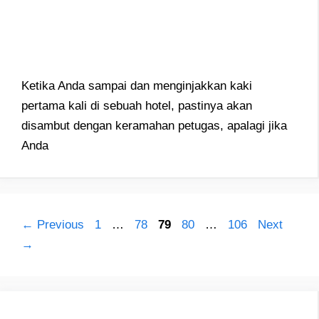
Ketika Anda sampai dan menginjakkan kaki
pertama kali di sebuah hotel, pastinya akan
disambut dengan keramahan petugas, apalagi jika
Anda
Page
Page
Page
Page
Page
←
Previous
1
…
78
79
80
…
106
Next
→