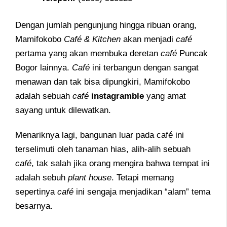
Dengan jumlah pengunjung hingga ribuan orang,
Mamifokobo
Café & Kitchen
akan menjadi
café
pertama yang akan membuka deretan
café
Puncak
Bogor lainnya.
Café
ini terbangun dengan sangat
menawan dan tak bisa dipungkiri, Mamifokobo
adalah sebuah
café
instagramble
yang amat
sayang untuk dilewatkan.
Menariknya lagi, bangunan luar pada café ini
terselimuti oleh tanaman hias, alih-alih sebuah
café
, tak salah jika orang mengira bahwa tempat ini
adalah sebuh
plant house
. Tetapi memang
sepertinya
café
ini sengaja menjadikan “alam” tema
besarnya.