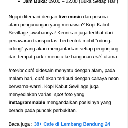
Jam
Buka
:
09
.
00 – 22.00 (Buka Setiap Hari)
Ngopi ditemani dengan
live music
dan pesona
alam pengunungan yang menawan? Kopi Kabut
Sevillage jawabannya! Keunikan juga terlihat dari
penawaran transportasi berbentuk mobil “odong-
odong” yang akan mengantarkan setiap pengunjung
dari tempat parkir menuju ke bangunan
café
utama.
Interior café
didesain menyatu dengan alam, pada
malam hari,
café
akan terliputi dengan cahaya neon
berwarna-warni. Kopi Kabut Sevillage juga
menyediakan variasi
spot
foto yang
instagrammable
mengandalkan posisinya yang
berada pada puncak perbukitan.
Baca juga :
38+ Cafe di Lembang Bandung 24