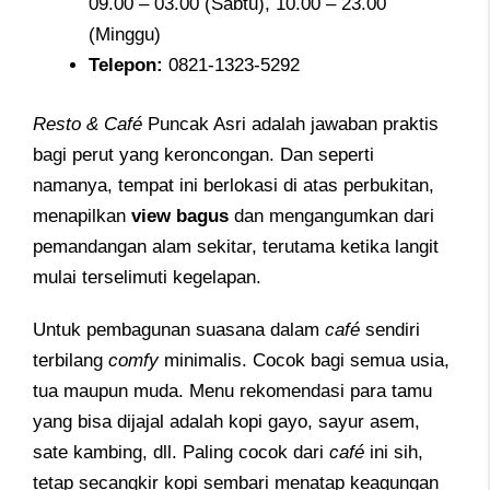
09.00 – 03.00 (Sabtu), 10.00 – 23.00
(Minggu)
Telepon
:
0821-1323-5292
Resto & Café
Puncak Asri adalah jawaban praktis
bagi perut yang keroncongan. Dan seperti
namanya, tempat ini berlokasi di atas perbukitan,
menapilkan
view bagus
dan mengangumkan dari
pemandangan alam sekitar, terutama ketika langit
mulai terselimuti kegelapan.
Untuk pembagunan suasana dalam
café
sendiri
terbilang
comfy
minimalis. Cocok bagi semua usia,
tua maupun muda. Menu rekomendasi para tamu
yang bisa dijajal adalah kopi gayo, sayur asem,
sate kambing, dll. Paling cocok dari
café
ini sih,
tetap secangkir kopi sembari menatap keagungan