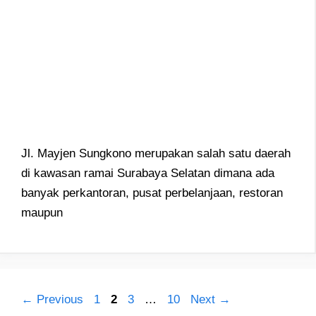
Jl. Mayjen Sungkono merupakan salah satu daerah
di kawasan ramai Surabaya Selatan dimana ada
banyak perkantoran, pusat perbelanjaan, restoran
maupun
Post
Page
Page
Page
Page
←
Previous
1
2
3
…
10
Next
→