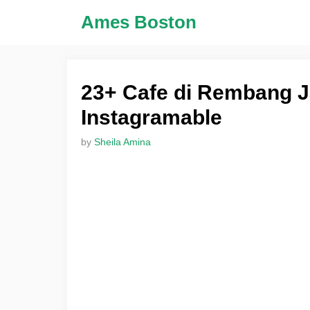
Skip
Ames Boston
to
content
23+ Cafe di Rembang J
Instagramable
by
Sheila Amina