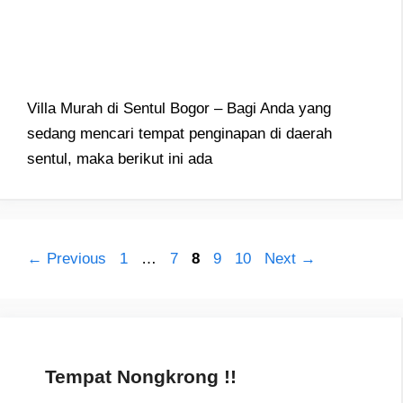
Villa Murah di Sentul Bogor – Bagi Anda yang
sedang mencari tempat penginapan di daerah
sentul, maka berikut ini ada
Page
Page
Page
Page
Page
←
Previous
1
…
7
8
9
10
Next
→
Tempat Nongkrong !!