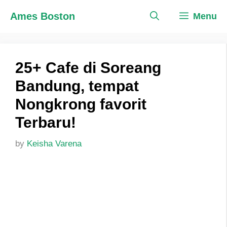
Skip
Ames Boston
Menu
to
content
25+ Cafe di Soreang
Bandung, tempat
Nongkrong favorit
Terbaru!
by
Keisha Varena