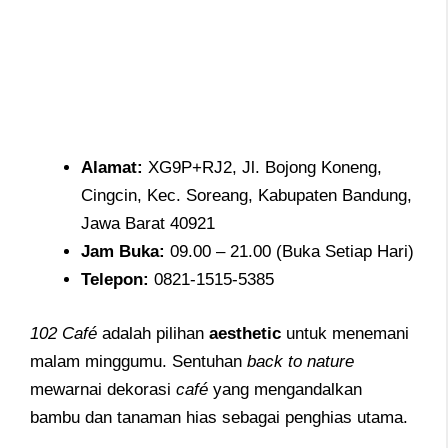
Alamat
:
XG9P+RJ2, Jl. Bojong Koneng,
Cingcin, Kec. Soreang, Kabupaten Bandung,
Jawa Barat 40921
Jam
Buka:
09.00 – 21.00 (Buka Setiap Hari)
Telepon
:
0821-1515-5385
102 Café
adalah pilihan
aesthetic
untuk menemani
malam minggumu. Sentuhan
back to nature
mewarnai dekorasi
café
yang mengandalkan
bambu dan tanaman hias sebagai penghias utama.