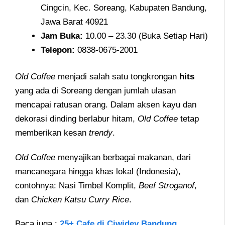
Cingcin, Kec. Soreang, Kabupaten Bandung,
Jawa Barat 40921
Jam
Buka:
10.00 – 23.30 (Buka Setiap Hari)
Telepon
:
0838-0675-2001
Old Coffee
menjadi salah satu tongkrongan
hits
yang ada di Soreang dengan jumlah ulasan
mencapai ratusan orang. Dalam aksen kayu dan
dekorasi dinding berlabur hitam,
Old Coffee
tetap
memberikan kesan
trendy
.
Old Coffee
menyajikan berbagai makanan, dari
mancanegara hingga khas lokal (Indonesia),
contohnya: Nasi Timbel Komplit,
Beef Stroganof
,
dan
Chicken Katsu Curry Rice
.
Baca juga :
25+ Cafe di Ciwidey Bandung